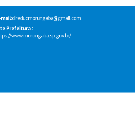
-mail
:
direducmorungaba@gmail.com
ite Prefeitura :
ttps://www.morungaba.sp.gov.br/