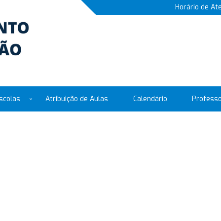
Horário de At
scolas
Atribuição de Aulas
Calendário
Profess