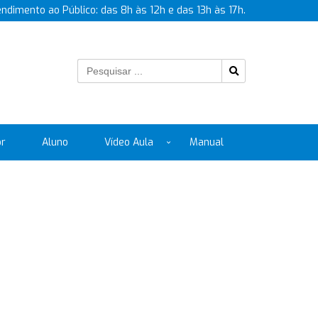
endimento ao Público: das 8h às 12h e das 13h às 17h.
or
Aluno
Vídeo Aula
Manual