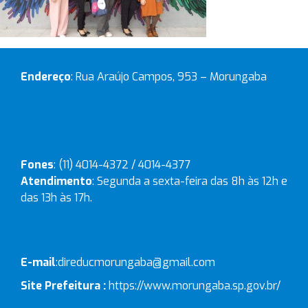
Endereço
: Rua Araújo Campos, 953 – Morungaba
Fones
: (11) 4014-4372 / 4014-4377
Atendimento
: Segunda a sexta-feira das 8h às 12h e
das 13h às 17h.
E-mail
:
direducmorungaba@gmail.com
Site Prefeitura :
https://www.morungaba.sp.gov.br/