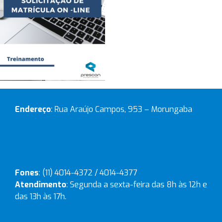
Endereço
: Rua Araújo Campos, 953 – Morungaba
Fones
: (11) 4014-4372 / 4014-4377
Atendimento
: Segunda a sexta-feira das 8h às 12h e
das 13h às 17h.