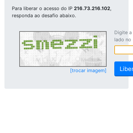
Para liberar o acesso
do IP
216.73.216.102
,
responda ao desafio abaixo.
Digite 
lado no
[trocar imagem]