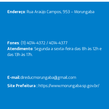
Endereço
: Rua Araújo Campos, 953 – Morungaba
Fones
: (11) 4014-4372 / 4014-4377
Atendimento
: Segunda a sexta-feira das 8h às 12h e
das 13h às 17h.
E-mail
:
direducmorungaba@gmail.com
Site Prefeitura :
https://www.morungaba.sp.gov.br/